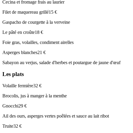
Cecina et fromage frais au laurier
Filet de maquereau grillé
15 €
Gaspacho de courgette à la verveine
Le pâté en croûte
18 €
Foie gras, volailles, condiment airelles
Asperges blanches
21 €
Sabayon au verjus, salade d'herbes et poutargue de jaune d'œuf
Les plats
Volaille fermière
32 €
Brocolis, jus à manger à la menthe
Gnocchi
29 €
Ail des ours, asperges vertes poêlées et sauce au lait ribot
Truite
32 €