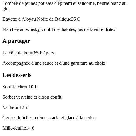
Tombée de jeunes pousses d'épinard et salicorne, beurre blanc au
gin
Bavette d'Aloyau Noire de Baltique
36 €
Flambée au whisky, confit d'échalotes, jus de bœuf et frites
À partager
La côte de bœuf
65 € / pers.
Accompagnée d'une sauce et d'une garniture au choix
Les desserts
Soufflé citron
10 €
Sorbet verveine et citron confit
Vacherin
12 €
Cerises fraîches, crème acacia et glace à la cerise
Mille-feuille
14 €