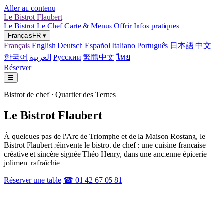
Aller au contenu
Le Bistrot Flaubert
Le Bistrot
Le Chef
Carte & Menus
Offrir
Infos pratiques
Français
FR
▾
Français
English
Deutsch
Español
Italiano
Português
日本語
中文
한국어
العربية
Русский
繁體中文
ไทย
Réserver
☰
Bistrot de chef · Quartier des Ternes
Le Bistrot Flaubert
À quelques pas de l'Arc de Triomphe et de la Maison Rostang, le
Bistrot Flaubert réinvente le bistrot de chef : une cuisine française
créative et sincère signée Théo Henry, dans une ancienne épicerie
joliment rafraîchie.
Réserver une table
☎ 01 42 67 05 81